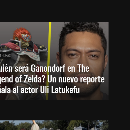
3 HORAS
uién será Ganondorf en The
end of Zelda? Un nuevo reporte
ala al actor Uli Latukefu