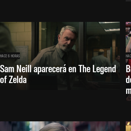
HACE 6 HORAS
HAC
Sam Neill aparecerá en The Legend
B
of Zelda
d
m