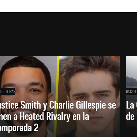
E 3 HORAS
HACE 4
ustice Smith y Charlie Gillespie se
La 
nen a Heated Rivalry en la
de 
emporada 2