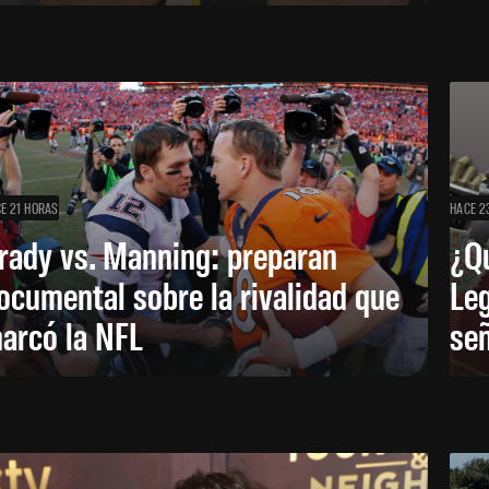
E 21 HORAS
HACE 2
rady vs. Manning: preparan
¿Q
ocumental sobre la rivalidad que
Leg
arcó la NFL
señ