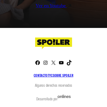
Ver en Youtube
Facebook
Instagram
X
YouTube
TikTok
CONTACTO
TYC
SOBRE SPOILER
Algunos derechos reservados
Desarrollado por