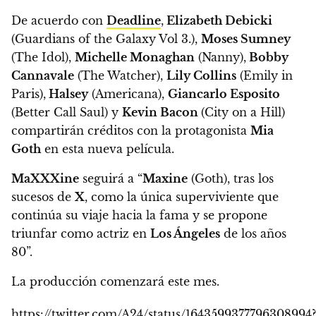
De acuerdo con
Deadline
,
Elizabeth Debicki
(Guardians of the Galaxy Vol 3.),
Moses Sumney
(The Idol),
Michelle Monaghan
(Nanny),
Bobby
Cannavale
(The Watcher),
Lily Collins
(Emily in
Paris),
Halsey
(Americana),
Giancarlo Esposito
(Better Call Saul) y
Kevin Bacon
(City on a Hill)
compartirán créditos con la protagonista
Mia
Goth
en esta nueva película.
MaXXXine
seguirá a
“
Maxine
(Goth), tras los
sucesos de
X
, como la única superviviente que
continúa su viaje hacia la fama y se propone
triunfar como actriz en
Los Ángeles
de los años
80”.
La producción comenzará este mes.
https://twitter.com/A24/status/1643599377796308994?