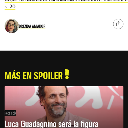
s=20
BRENDA AMADOR
MÁS EN SPOILER
HACE 1 DÍA
Luca Guadagnino será la figura