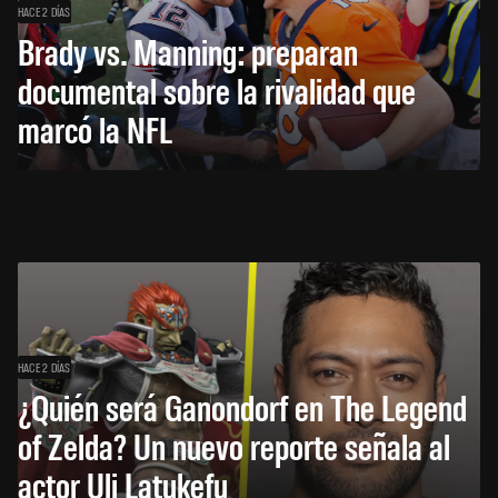
HACE 2 DÍAS
Brady vs. Manning: preparan
documental sobre la rivalidad que
marcó la NFL
HACE 2 DÍAS
¿Quién será Ganondorf en The Legend
of Zelda? Un nuevo reporte señala al
actor Uli Latukefu