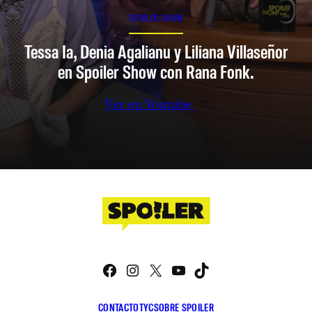
SPOILER SHOW
Tessa Ia, Denia Agalianu y Liliana Villaseñor
en Spoiler Show con Rana Fonk.
Ver en Youtube
Facebook
Instagram
X
YouTube
TikTok
CONTACTO
TYC
SOBRE SPOILER