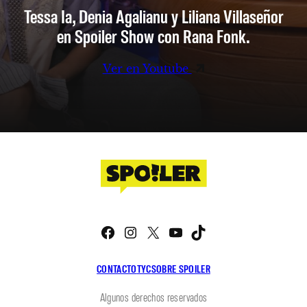
Tessa Ia, Denia Agalianu y Liliana Villaseñor
en Spoiler Show con Rana Fonk.
Ver en Youtube
Facebook
Instagram
X
YouTube
TikTok
CONTACTO
TYC
SOBRE SPOILER
Algunos derechos reservados