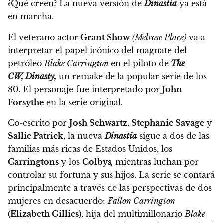
¿Qué creen? La nueva versión de
Dinastía
ya está
en marcha.
El veterano actor
Grant Show
(Melrose Place)
va a
interpretar el papel icónico del magnate del
petróleo
Blake Carrington
en el piloto de
The
CW,
Dinasty,
un remake de la popular serie de los
80.
El personaje fue interpretado por
John
Forsythe
en la serie original.
Co-escrito por
Josh Schwartz, Stephanie Savage
y
Sallie Patrick,
la nueva
Dinastía
sigue a dos de las
familias más ricas de Estados Unidos, los
Carringtons
y los
Colbys,
mientras luchan por
controlar su fortuna y sus hijos. La serie se contará
principalmente a través de las perspectivas de dos
mujeres en desacuerdo:
Fallon Carrington
(Elizabeth Gillies),
hija del multimillonario
Blake