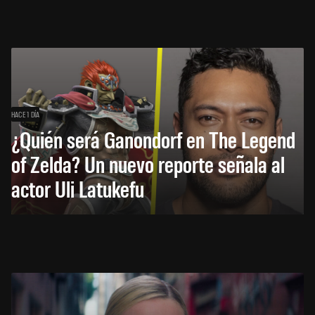
HACE 1 DÍA
¿Quién será Ganondorf en The Legend
of Zelda? Un nuevo reporte señala al
actor Uli Latukefu