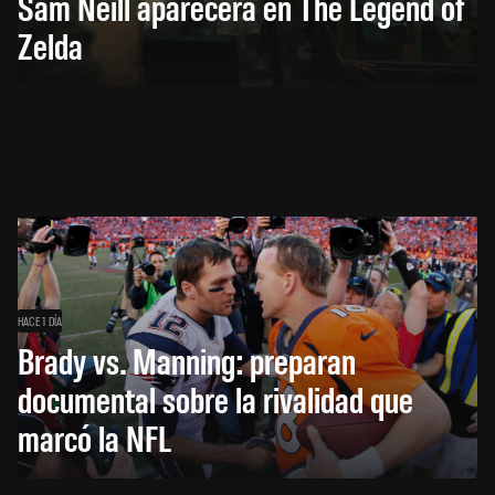
Sam Neill aparecerá en The Legend of
Zelda
HACE 1 DÍA
Brady vs. Manning: preparan
documental sobre la rivalidad que
marcó la NFL