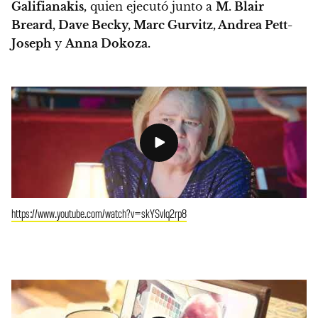
Galifianakis,
quien ejecutó junto a
M. Blair
Breard, Dave Becky, Marc Gurvitz, Andrea Pett-
Joseph
y
Anna Dokoza.
https://www.youtube.com/watch?v=skYSvIq2rp8