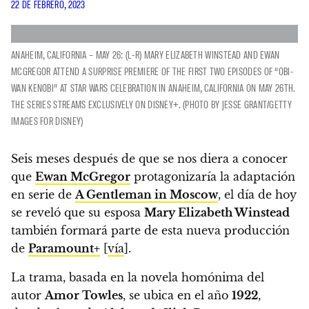
22 DE FEBRERO, 2023
ANAHEIM, CALIFORNIA – MAY 26: (L-R) MARY ELIZABETH WINSTEAD AND EWAN
MCGREGOR ATTEND A SURPRISE PREMIERE OF THE FIRST TWO EPISODES OF “OBI-
WAN KENOBI” AT STAR WARS CELEBRATION IN ANAHEIM, CALIFORNIA ON MAY 26TH.
THE SERIES STREAMS EXCLUSIVELY ON DISNEY+. (PHOTO BY JESSE GRANT/GETTY
IMAGES FOR DISNEY)
Seis meses después de que se nos diera a conocer
que
Ewan McGregor
protagonizaría la adaptación
en serie de
A Gentleman in Moscow
,
el día de hoy
se reveló que su esposa
Mary Elizabeth Winstead
también formará parte de esta nueva producción
de
Paramount+
[
vía
].
La trama, basada en la novela homónima del
autor
Amor Towles
, se ubica en el año
1922
,