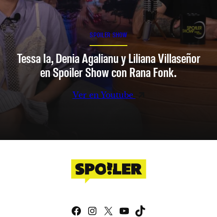
SPOILER SHOW
Tessa Ia, Denia Agalianu y Liliana Villaseñor
en Spoiler Show con Rana Fonk.
Ver en Youtube
Facebook
Instagram
X
YouTube
TikTok