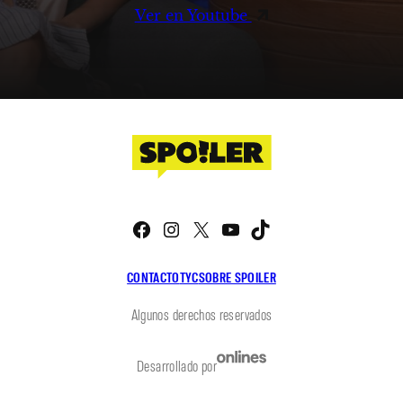
Ver en Youtube
Facebook
Instagram
X
YouTube
TikTok
CONTACTO
TYC
SOBRE SPOILER
Algunos derechos reservados
Desarrollado por