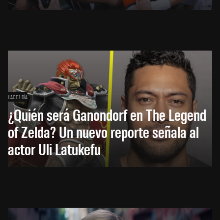
HACE 1 DÍA
¿Quién será Ganondorf en The Legend
of Zelda? Un nuevo reporte señala al
actor Uli Latukefu