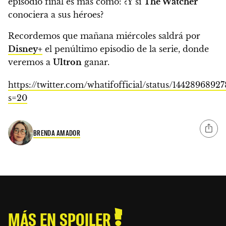
episodio final es más como:
¿Y si
The Watcher
conociera a sus héroes?
Recordemos que mañana miércoles saldrá por
Disney+
el penúltimo episodio de la serie, donde
veremos a
Ultron
ganar.
https://twitter.com/whatifofficial/status/144289689
s=20
BRENDA AMADOR
MÁS EN SPOILER