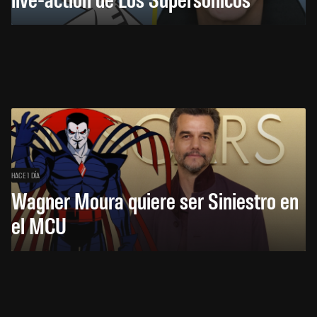
HACE 1 DÍA
Wagner Moura quiere ser Siniestro en
el MCU