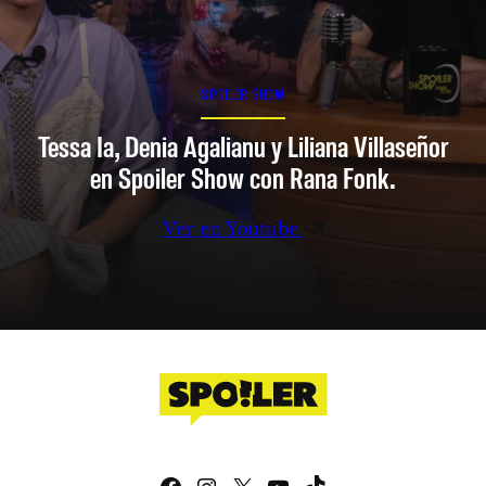
SPOILER SHOW
Tessa Ia, Denia Agalianu y Liliana Villaseñor
en Spoiler Show con Rana Fonk.
Ver en Youtube
Facebook
Instagram
X
YouTube
TikTok