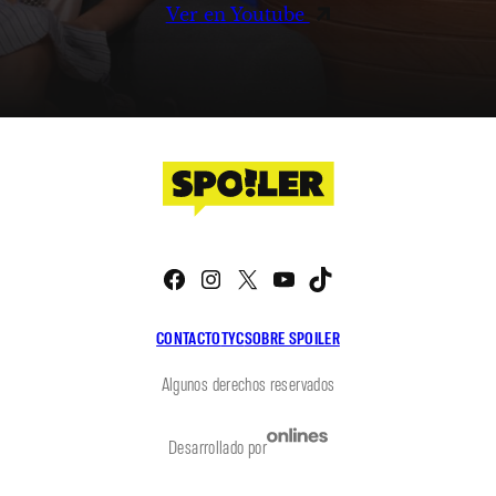
Ver en Youtube
Facebook
Instagram
X
YouTube
TikTok
CONTACTO
TYC
SOBRE SPOILER
Algunos derechos reservados
Desarrollado por