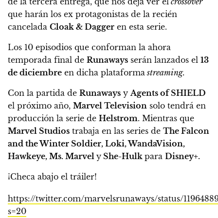
de la tercera entrega, que
nos deja ver el
crossover
que harán los ex protagonistas de la recién
cancelada
Cloak & Dagger
en esta serie.
Los 10 episodios que conforman la ahora
temporada final de
Runaways
serán lanzados el
13
de diciembre
en dicha plataforma
streaming.
Con la partida de
Runaways
y
Agents of SHIELD
el próximo año,
Marvel Television
solo tendrá en
producción la serie de
Helstrom
.
Mientras que
Marvel Studios
trabaja en las series de
The Falcon
and the Winter Soldier, Loki, WandaVision,
Hawkeye, Ms. Marvel
y
She-Hulk
para
Disney+.
¡Checa abajo el tráiler!
https://twitter.com/marvelsrunaways/status/1196488
s=20