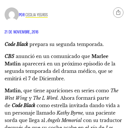
POR
CECILIA YEGROS
21 DE NOVIEMBRE, 2016
Code Black
prepara su segunda temporada.
CBS
anunció en un comunicado que
Marlee
Matlin
aparecerá en un próximo episodio de la
segunda temporada del drama médico,
que se
emitirá el 7 de Diciembre.
Matlin,
que tiene apariciones en series como
The
West Wing
y
The L Word.
Ahora formará parte
de
Code Black
como estrella invitada dando vida a
un personaje llamado
Kathy Byrne,
una paciente
sorda que llega al
Angels Memorial
con su traductor
después de que su coche acabe en el río de
Los