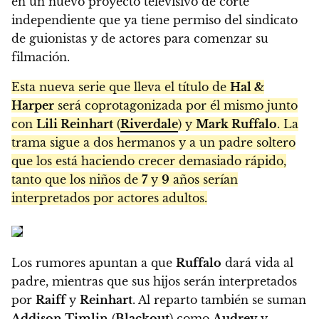
en un nuevo proyecto televisivo de corte
independiente que ya tiene permiso del sindicato
de guionistas y de actores para comenzar su
filmación.
Esta nueva serie que lleva el título de
Hal &
Harper
será coprotagonizada por él mismo junto
con
Lili Reinhart
(
Riverdale
) y
Mark Ruffalo
. La
trama sigue a dos hermanos y a un padre soltero
que los está haciendo crecer demasiado rápido,
tanto que los niños de
7
y
9
años serían
interpretados por actores adultos.
Los rumores apuntan a que
Ruffalo
dará vida al
padre, mientras que sus hijos serán interpretados
por
Raiff
y
Reinhart
. Al reparto también se suman
Addison Timlin
(
Blackout
) como
Audrey
y