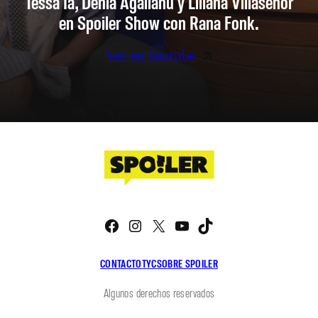
Tessa Ia, Denia Agalianu y Liliana Villaseñor
en Spoiler Show con Rana Fonk.
Ver en Youtube
Facebook
Instagram
X
YouTube
TikTok
CONTACTO
TYC
SOBRE SPOILER
Algunos derechos reservados