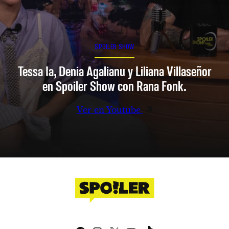
SPOILER SHOW
Tessa Ia, Denia Agalianu y Liliana Villaseñor
en Spoiler Show con Rana Fonk.
Ver en Youtube
Facebook
Instagram
X
YouTube
TikTok