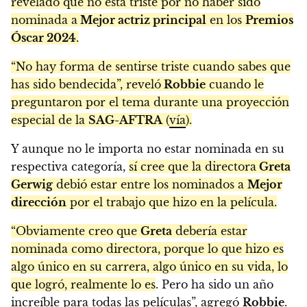
revelado que no está triste por no haber sido
nominada a
Mejor actriz principal
en los
Premios
Óscar 2024
.
“No hay forma de sentirse triste cuando sabes que
has sido bendecida”, reveló
Robbie
cuando le
preguntaron por el tema durante una proyección
especial de la
SAG-AFTRA
(
vía
).
Y aunque no le importa no estar nominada en su
respectiva categoría,
sí cree que la directora
Greta
Gerwig
debió estar entre los nominados a
Mejor
dirección
por el trabajo que hizo en la película.
“Obviamente creo que
Greta
debería estar
nominada como directora, porque lo que hizo es
algo único en su carrera, algo único en su vida, lo
que logró, realmente lo es
. Pero ha sido un año
increíble para todas las películas”, agregó
Robbie
.