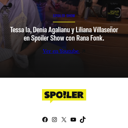
SPOILER SHOW
Tessa Ia, Denia Agalianu y Liliana Villaseñor
en Spoiler Show con Rana Fonk.
Ver en Youtube
Facebook
Instagram
X
YouTube
TikTok