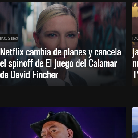
HACE 2 DÍAS
HAC
Netflix cambia de planes y cancela
J
el spinoff de El Juego del Calamar
n
de David Fincher
T