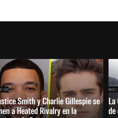
E 1 DÍA
HACE 1 
ustice Smith y Charlie Gillespie se
La 
nen a Heated Rivalry en la
de 