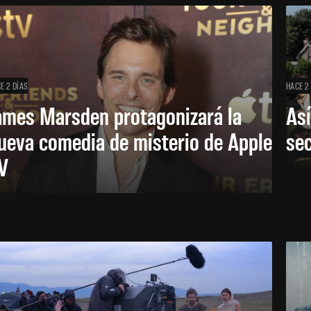
E 2 DÍAS
HACE 2
ames Marsden protagonizará la
Así
ueva comedia de misterio de Apple
se
V