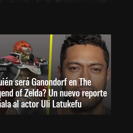
 DÍAS
uién será Ganondorf en The
end of Zelda? Un nuevo reporte
ala al actor Uli Latukefu