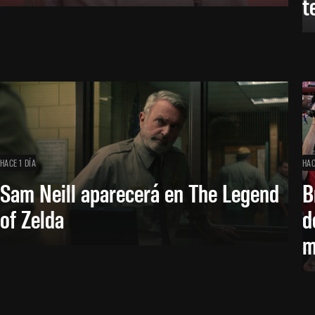
t
HACE 1 DÍA
HAC
Sam Neill aparecerá en The Legend
B
of Zelda
d
m