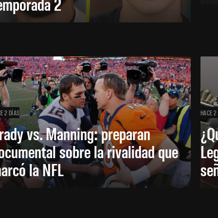
emporada 2
E 2 DÍAS
HACE 2
rady vs. Manning: preparan
¿Q
ocumental sobre la rivalidad que
Leg
arcó la NFL
señ