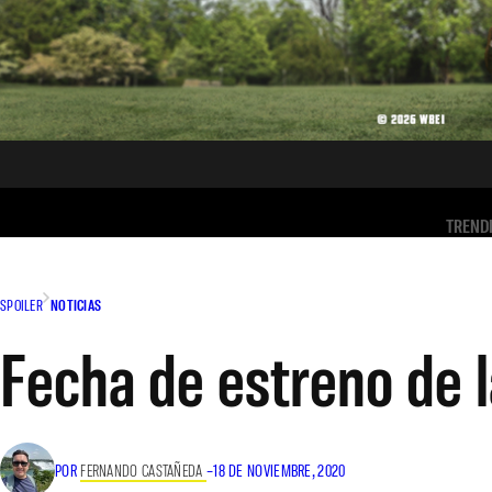
TREND
SPOILER
NOTICIAS
Fecha de estreno de l
POR
FERNANDO CASTAÑEDA
–
18 DE NOVIEMBRE, 2020