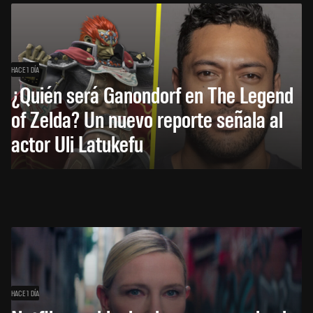
HACE 1 DÍA
¿Quién será Ganondorf en The Legend
of Zelda? Un nuevo reporte señala al
actor Uli Latukefu
HACE 1 DÍA