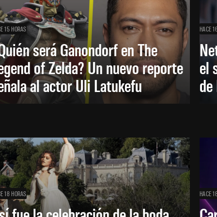
E 15 HORAS
HACE 1
Quién será Ganondorf en The
Net
egend of Zelda? Un nuevo reporte
el 
eñala al actor Uli Latukefu
de 
E 18 HORAS
HACE 1
sí fue la celebración de la boda
Car