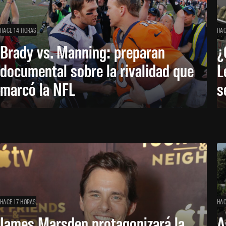
HACE 14 HORAS
HAC
Brady vs. Manning: preparan
¿
documental sobre la rivalidad que
L
marcó la NFL
s
HACE 17 HORAS
HAC
James Marsden protagonizará la
A