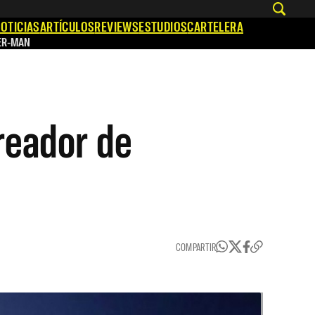
OTICIAS
ARTÍCULOS
REVIEWS
ESTUDIOS
CARTELERA
ER-MAN
reador de
COMPARTIR