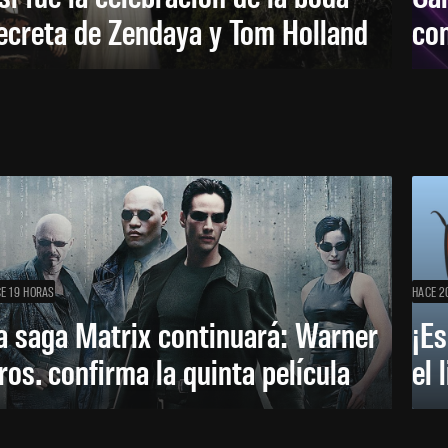
ecreta de Zendaya y Tom Holland
con
E 19 HORAS
HACE 2
a saga Matrix continuará: Warner
¡Es
ros. confirma la quinta película
el 