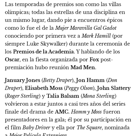
Las temporadas de premios son como las villas
olímpicas; todas las estrellas de una disciplina en
un mismo lugar, dando pie a encuentros épicos
como lo fue el de la
Mujer Maravilla Gal Gadot
conociendo por primera vez a
Mark Hamill
(por
siempre Luke Skywalker) durante la ceremonia de
los
Premios de la Academia
. Y hablando de los
Oscar
, en la fiesta organizada por
Fox
post-
premiación hubo reunión
Mad Men
.
January Jones
(
Betty Draper
),
Jon Hamm
(
Don
Draper
),
Elisabeth Moss
(
Peggy Olson
),
John Slattery
(
Roger Sterling
) y
Talia Balsam
(
Mona Sterlin
g)
volvieron a estar juntos a casi tres años del series
finale del drama de
AMC
.
Hamm y Moss
fueron
presentadores en la gala; él por su participación en
el film
Baby Driver
y ella por
The Square
, nominada
a
Mejor Película Extranjera.