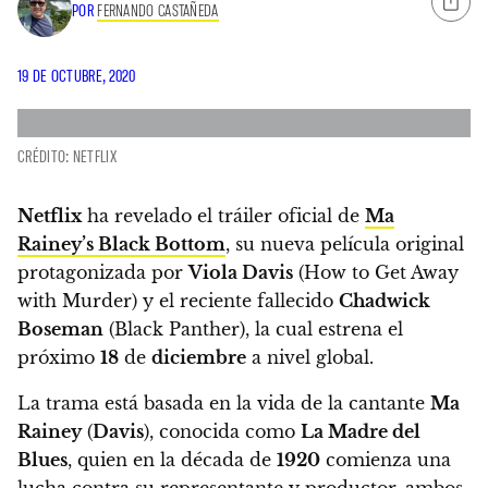
POR
FERNANDO CASTAÑEDA
19 DE OCTUBRE, 2020
CRÉDITO: NETFLIX
Netflix
ha revelado el tráiler oficial de
Ma
Rainey’s Black Bottom
,
su nueva película original
protagonizada por
Viola Davis
(How to Get Away
with Murder) y el reciente fallecido
Chadwick
Boseman
(Black Panther),
la cual estrena el
próximo
18
de
diciembre
a nivel global.
La trama está basada en la vida de la cantante
Ma
Rainey
(
Davis
), conocida como
La Madre del
Blues
, quien en la década de
1920
comienza una
lucha contra su representante y productor, ambos