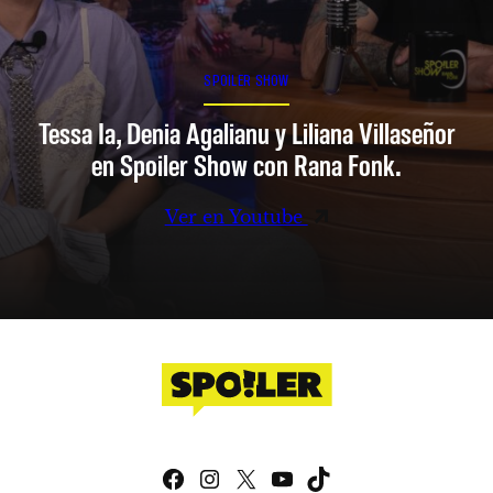
SPOILER SHOW
Tessa Ia, Denia Agalianu y Liliana Villaseñor
en Spoiler Show con Rana Fonk.
Ver en Youtube
Facebook
Instagram
X
YouTube
TikTok