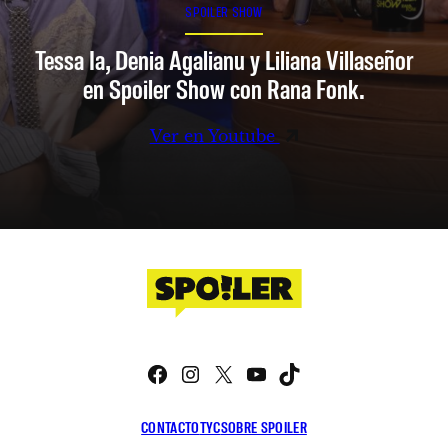
SPOILER SHOW
Tessa Ia, Denia Agalianu y Liliana Villaseñor
en Spoiler Show con Rana Fonk.
Ver en Youtube
Facebook
Instagram
X
YouTube
TikTok
CONTACTO
TYC
SOBRE SPOILER