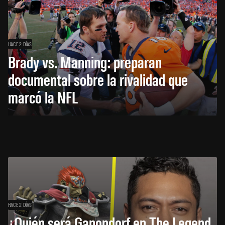
HACE 2 DÍAS
Brady vs. Manning: preparan
documental sobre la rivalidad que
marcó la NFL
HACE 2 DÍAS
¿Quién será Ganondorf en The Legend