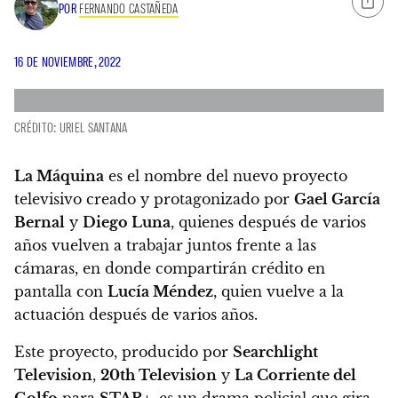
POR
FERNANDO CASTAÑEDA
16 DE NOVIEMBRE, 2022
CRÉDITO: URIEL SANTANA
La Máquina
es el nombre del nuevo proyecto
televisivo creado y protagonizado por
Gael García
Bernal
y
Diego Luna
, quienes después de varios
años vuelven a trabajar juntos frente a las
cámaras, en donde
compartirán crédito en
pantalla con
Lucía Méndez
, quien vuelve a la
actuación después de varios años.
Este proyecto, producido por
Searchlight
Television
,
20th Television
y
La Corriente del
Golfo
para
STAR+
, es un drama policial que gira