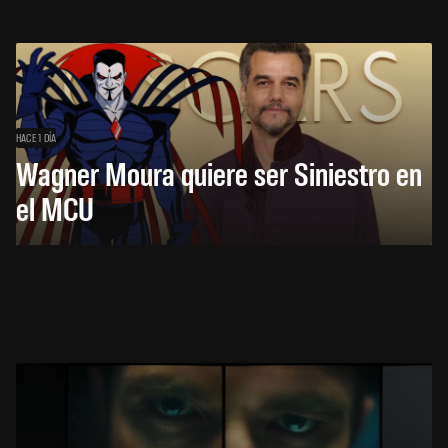
HACE 1 DÍA
Wagner Moura quiere ser Siniestro en
el MCU