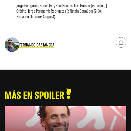
Jorge Perugorría, Karina Gidi, Raúl Briones, Luis Gnecco (izq. a der.) |
Crédito: Jorge Perugorría Rodríguez (1); Natalia Bermúdez (2-3);
Fernando Gutiérrez Aliaga (4)
FERNANDO CASTAÑEDA
MÁS EN SPOILER