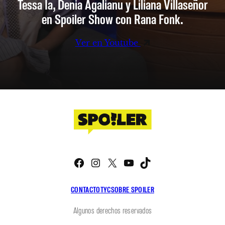
Tessa Ia, Denia Agalianu y Liliana Villaseñor
en Spoiler Show con Rana Fonk.
Ver en Youtube
Facebook
Instagram
X
YouTube
TikTok
CONTACTO
TYC
SOBRE SPOILER
Algunos derechos reservados