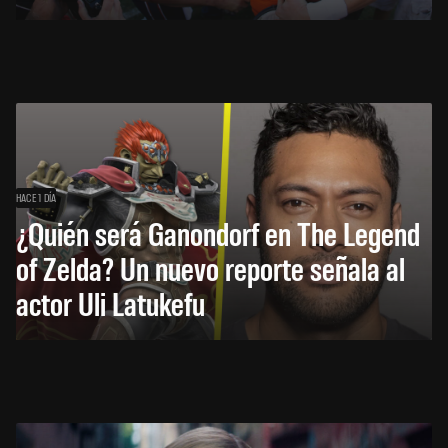
HACE 1 DÍA
¿Quién será Ganondorf en The Legend
of Zelda? Un nuevo reporte señala al
actor Uli Latukefu