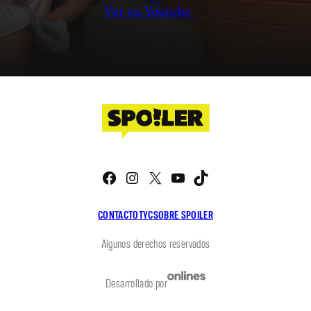
Ver en Youtube
Facebook
Instagram
X
YouTube
TikTok
CONTACTO
TYC
SOBRE SPOILER
Algunos derechos reservados
Desarrollado por