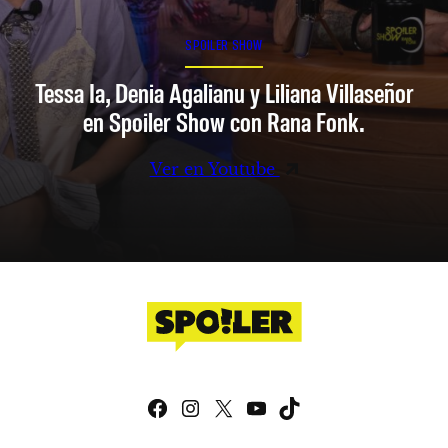
SPOILER SHOW
Tessa Ia, Denia Agalianu y Liliana Villaseñor
en Spoiler Show con Rana Fonk.
Ver en Youtube
Facebook
Instagram
X
YouTube
TikTok