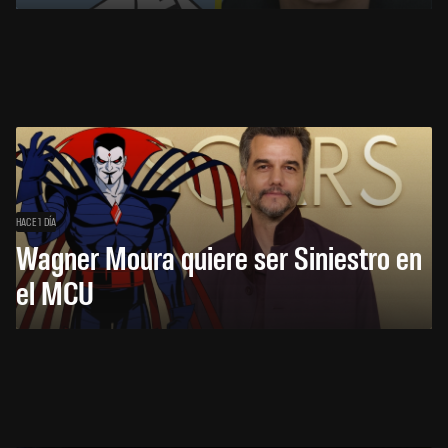
HACE 1 DÍA
Wagner Moura quiere ser Siniestro en
el MCU