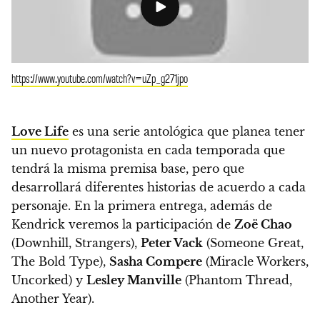
https://www.youtube.com/watch?v=uZp_g271jpo
Love Life
es una serie antológica que planea tener
un nuevo protagonista en cada temporada que
tendrá la misma premisa base, pero que
desarrollará diferentes historias de acuerdo a cada
personaje.
En la primera entrega, además de
Kendrick veremos la participación de
Zoë Chao
(Downhill, Strangers),
Peter Vack
(Someone Great,
The Bold Type),
Sasha Compere
(Miracle Workers,
Uncorked) y
Lesley Manville
(Phantom Thread,
Another Year).