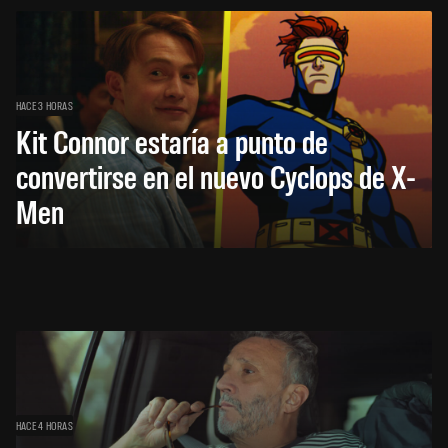
HACE 3 HORAS
Kit Connor estaría a punto de
convertirse en el nuevo Cyclops de X-
Men
HACE 4 HORAS