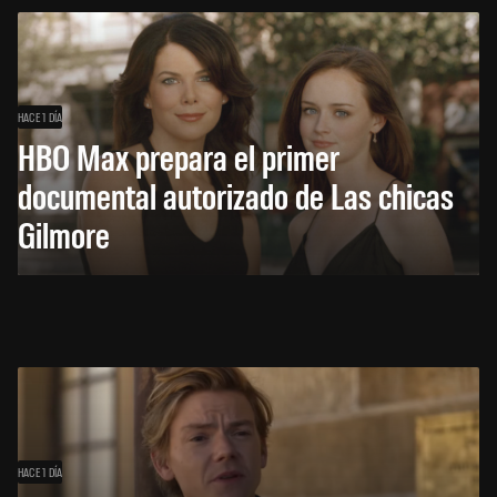
HACE 1 DÍA
HBO Max prepara el primer
documental autorizado de Las chicas
Gilmore
HACE 1 DÍA