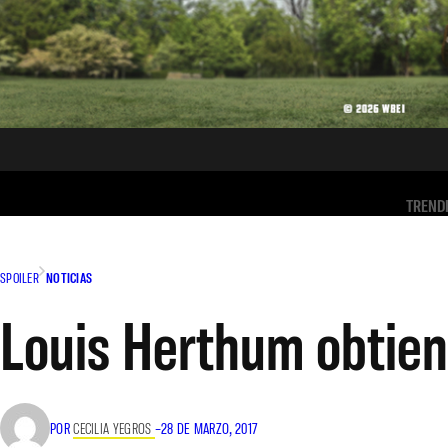
TREND
SPOILER
NOTICIAS
Louis Herthum obtien
POR
CECILIA YEGROS
–
28 DE MARZO, 2017