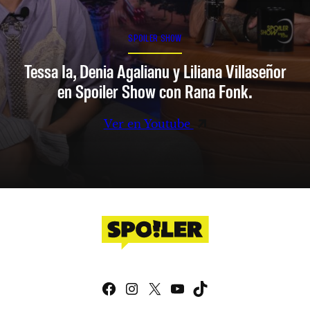
SPOILER SHOW
Tessa Ia, Denia Agalianu y Liliana Villaseñor
en Spoiler Show con Rana Fonk.
Ver en Youtube
Facebook
Instagram
X
YouTube
TikTok