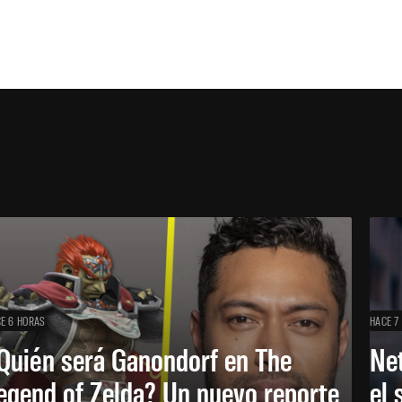
E 6 HORAS
HACE 7
Quién será Ganondorf en The
Net
egend of Zelda? Un nuevo reporte
el 