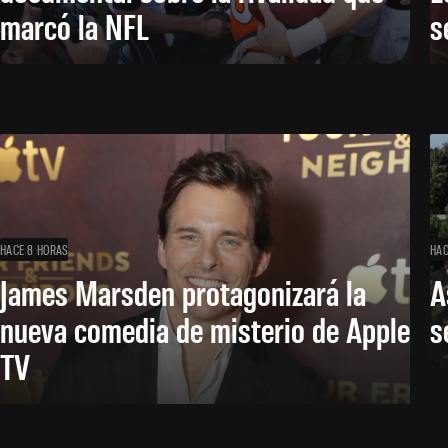
marcó la NFL
s
HACE 8 HORAS
HAC
James Marsden protagonizará la
A
nueva comedia de misterio de Apple
s
TV