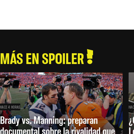
MÁS EN SPOILER
HACE 4 HORAS
HAC
Brady vs. Manning: preparan
¿
documental sobre la rivalidad que
L