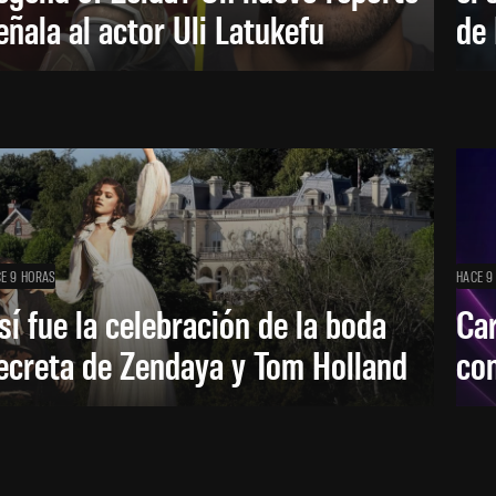
eñala al actor Uli Latukefu
de 
E 9 HORAS
HACE 9
sí fue la celebración de la boda
Car
ecreta de Zendaya y Tom Holland
con