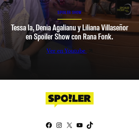
SPOILER SHOW
Tessa Ia, Denia Agalianu y Liliana Villaseñor
en Spoiler Show con Rana Fonk.
Ver en Youtube
Facebook
Instagram
X
YouTube
TikTok