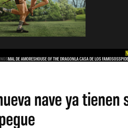
N
INGS
MAL DE AMORES
HOUSE OF THE DRAGON
LA CASA DE LOS FAMOSOS
SPID
nueva nave ya tienen 
spegue