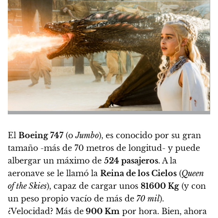
El
Boeing 747
(o
Jumbo
), es conocido por su gran
tamaño -más de 70 metros de longitud- y puede
albergar un máximo de
524 pasajeros
. A la
aeronave se le llamó la
Reina de los Cielos
(
Queen
of the Skies
), capaz de cargar unos
81600 Kg
(y con
un peso propio vacío de más de
70 mil
).
¿Velocidad? Más de
900 Km
por hora. Bien, ahora