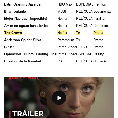
Latin Grammy Awards
HBO Max
ESPECIAL
Premios
El ambulante
MUBI
PELÍCULA
Documental
Mejor Navidad ¡Imposible!
Netflix
PELÍCULA
Familiar
Amor en aguas turbulentas
Netflix
PELÍCULA
Rom-com
The Crown
Netflix
T6
Drama
Anderson Spider Silva
Paramount+
T1
Drama
Bihter
Prime Video
PELÍCULA
Drama
Operación Triunfo. Casting Final
Prime Video
ESPECIAL
Reality
El sabor de la Navidad
ViX
PELÍCULA
Comedia