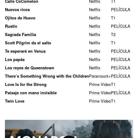
Calle CoComelon
Netflix
T1
Nuevos ricos
Netflix
PELÍCULA
Ojitos de Huevo
Netflix
T1
Rustin
Netflix
PELÍCULA
Sagrada Familia
Netflix
T2
Scott Pilgrim da el salto
Netflix
T1
Te esperaré en Venus
Netflix
PELÍCULA
Los papás
Netflix
PELÍCULA
Los reyes de Queenstown
Netflix
PELÍCULA
There’s Something Wrong with the Children
Paramount+
PELÍCULA
Love Is for the Strong
Prime Video
T1
Paisaje con mano invisible
Prime Video
PELÍCULA
Twin Love
Prime Video
T1