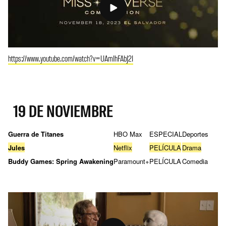
https://www.youtube.com/watch?v=UAmIhFAbJ2I
19 DE NOVIEMBRE
Guerra de Titanes
HBO Max
ESPECIAL
Deportes
Jules
Netflix
PELÍCULA
Drama
Buddy Games: Spring Awakening
Paramount+
PELÍCULA
Comedia