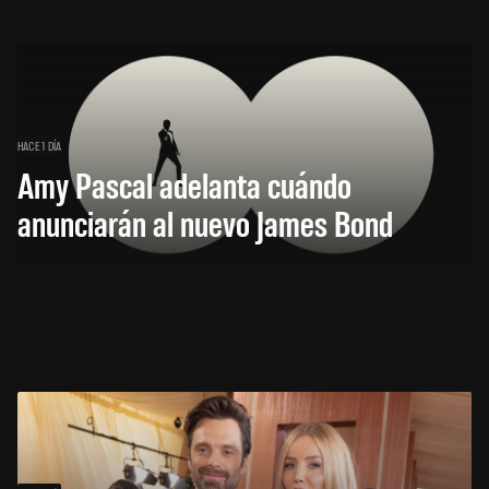
HACE 1 DÍA
Amy Pascal adelanta cuándo
anunciarán al nuevo James Bond