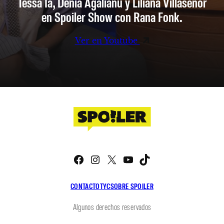
Tessa Ia, Denia Agalianu y Liliana Villaseñor
en Spoiler Show con Rana Fonk.
Ver en Youtube
Facebook
Instagram
X
YouTube
TikTok
CONTACTO
TYC
SOBRE SPOILER
Algunos derechos reservados