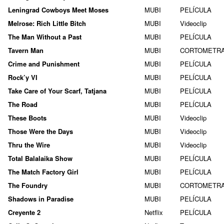
Leningrad Cowboys Meet Moses
MUBI
PELÍCULA
Melrose: Rich Little Bitch
MUBI
Videoclip
The Man Without a Past
MUBI
PELÍCULA
Tavern Man
MUBI
CORTOMETR
Crime and Punishment
MUBI
PELÍCULA
Rock’y VI
MUBI
PELÍCULA
Take Care of Your Scarf, Tatjana
MUBI
PELÍCULA
The Road
MUBI
PELÍCULA
These Boots
MUBI
Videoclip
Those Were the Days
MUBI
Videoclip
Thru the Wire
MUBI
Videoclip
Total Balalaika Show
MUBI
PELÍCULA
The Match Factory Girl
MUBI
PELÍCULA
The Foundry
MUBI
CORTOMETR
Shadows in Paradise
MUBI
PELÍCULA
Creyente 2
Netflix
PELÍCULA