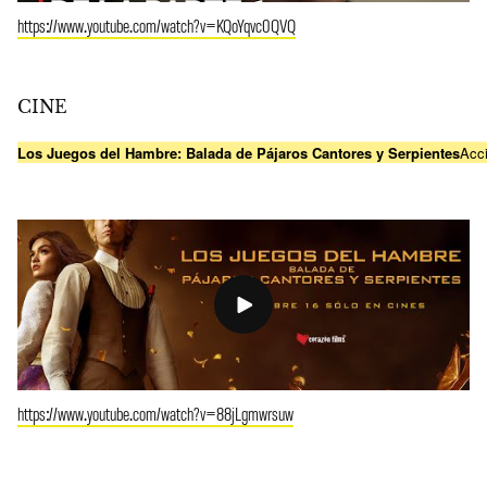
https://www.youtube.com/watch?v=KQoYqvc0QVQ
CINE
Los Juegos del Hambre: Balada de Pájaros Cantores y Serpientes
Acc
https://www.youtube.com/watch?v=88jLgmwrsuw