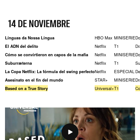
14 DE NOVIEMBRE
Línguas da Nossa Língua
HBO Max
MINISERIE
Do
El ADN del delito
Netflix
T1
D
Cómo se convirtieron en capos de la mafia
Netflix
MINISERIE
Do
Suburræterna
Netflix
T1
Su
La Copa Netflix: La fórmula del swing perfecto
Netflix
ESPECIAL
De
Asesinato en el fin del mundo
STAR+
MINISERIE
D
Based on a True Story
Universal+
T1
Co