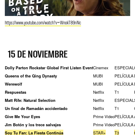
https://www.youtube.com/watch?v=WnokT89riNc
15 DE NOVIEMBRE
Dolly Parton Rockstar Global First Listen Event
Cinemex
ESPECIAL
Queens of the Qing Dynasty
MUBI
PELÍCULA
Werewolf
MUBI
PELÍCULA
Respuestas
Netflix
T1
Matt Rife: Natural Selection
Netflix
ESPECIAL
Un final de Ramadán accidentado
Netflix
T1
Give Me Your Eyes
Prime Video
PELÍCULA
Jim Botón y los trece salvajes
Prime Video
PELÍCULA
Soy Tu Fan: La Fiesta Continúa
STAR+
T3