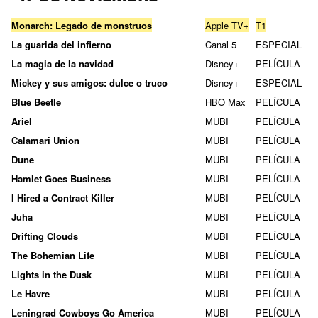
Monarch: Legado de monstruos
Apple TV+
T1
La guarida del infierno
Canal 5
ESPECIAL
La magia de la navidad
Disney+
PELÍCULA
Mickey y sus amigos: dulce o truco
Disney+
ESPECIAL
Blue Beetle
HBO Max
PELÍCULA
Ariel
MUBI
PELÍCULA
Calamari Union
MUBI
PELÍCULA
Dune
MUBI
PELÍCULA
Hamlet Goes Business
MUBI
PELÍCULA
I Hired a Contract Killer
MUBI
PELÍCULA
Juha
MUBI
PELÍCULA
Drifting Clouds
MUBI
PELÍCULA
The Bohemian Life
MUBI
PELÍCULA
Lights in the Dusk
MUBI
PELÍCULA
Le Havre
MUBI
PELÍCULA
Leningrad Cowboys Go America
MUBI
PELÍCULA