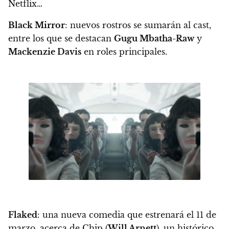
Netflix…
Black Mirror
: nuevos rostros se sumarán al cast,
entre los que se destacan
Gugu Mbatha-Raw
y
Mackenzie Davis
en roles principales.
Flaked
: una nueva comedia que estrenará el
11 de
marzo
, acerca de Chip (
Will Arnett
), un histórico