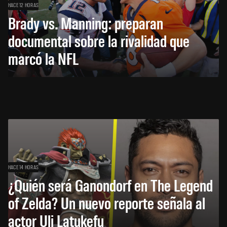
HACE 12 HORAS
Brady vs. Manning: preparan
documental sobre la rivalidad que
marcó la NFL
HACE 14 HORAS
¿Quién será Ganondorf en The Legend
of Zelda? Un nuevo reporte señala al
actor Uli Latukefu