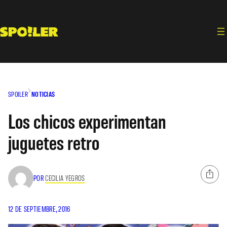
Saltar
al
contenido
SPOILER
NOTICIAS
Los chicos experimentan
juguetes retro
POR
CECILIA YEGROS
12 DE SEPTIEMBRE, 2016