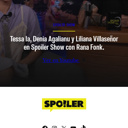
SPOILER SHOW
Tessa Ia, Denia Agalianu y Liliana Villaseñor
en Spoiler Show con Rana Fonk.
Ver en Youtube
Facebook
Instagram
X
YouTube
TikTok