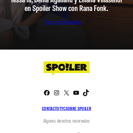
en Spoiler Show con Rana Fonk.
Ver en Youtube
Facebook
Instagram
X
YouTube
TikTok
CONTACTO
TYC
SOBRE SPOILER
Algunos derechos reservados