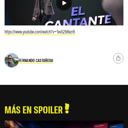
https://www.youtube.com/watch?v=1vvG2b8xzr8
FERNANDO CASTAÑEDA
MÁS EN SPOILER