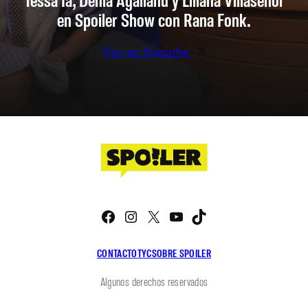
en Spoiler Show con Rana Fonk.
Ver en Youtube
Facebook
Instagram
X
YouTube
TikTok
CONTACTO
TYC
SOBRE SPOILER
Algunos derechos reservados