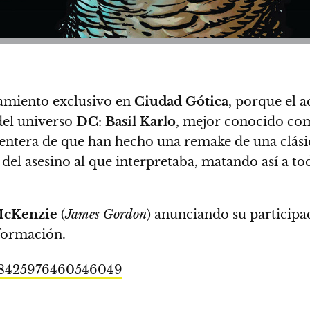
amiento exclusivo en
Ciudad Gótica
, porque el 
del universo
DC
:
Basil Karlo
, mejor conocido c
entera de que han hecho una remake de una clásic
 del asesino al que interpretaba, matando así a t
McKenzie
(
James Gordon
) anunciando su particip
formación.
08425976460546049