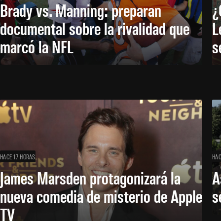
Brady vs. Manning: preparan
¿
documental sobre la rivalidad que
L
marcó la NFL
s
HACE 17 HORAS
HAC
James Marsden protagonizará la
A
nueva comedia de misterio de Apple
s
TV