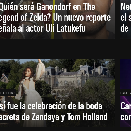
Quién será Ganondorf en The
Net
egend of Zelda? Un nuevo reporte
el 
eñala al actor Uli Latukefu
de 
E 17 HORAS
HACE 1
sí fue la celebración de la boda
Car
ecreta de Zendaya y Tom Holland
con