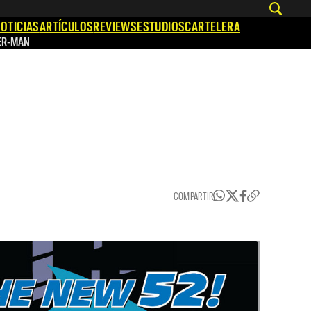
OTICIAS
ARTÍCULOS
REVIEWS
ESTUDIOS
CARTELERA
ER-MAN
COMPARTIR