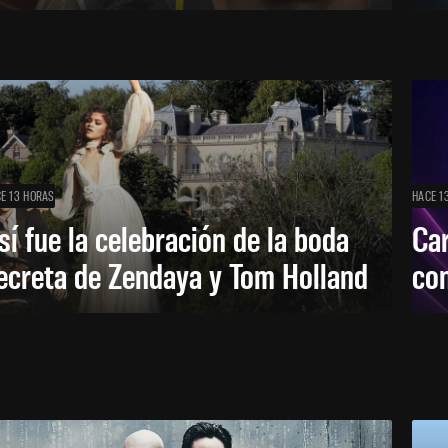
E 13 HORAS
HACE 1
sí fue la celebración de la boda
Car
ecreta de Zendaya y Tom Holland
con