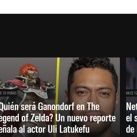
E 10 HORAS
HACE 1
Quién será Ganondorf en The
Net
egend of Zelda? Un nuevo reporte
el 
eñala al actor Uli Latukefu
de 