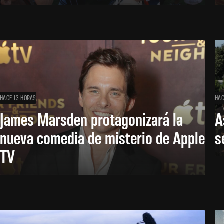
HACE 13 HORAS
HAC
James Marsden protagonizará la
A
nueva comedia de misterio de Apple
s
TV