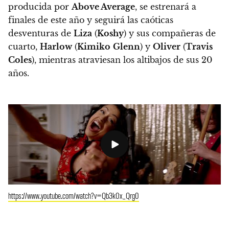
producida por
Above Average
, se estrenará a
finales de este año y seguirá las caóticas
desventuras de
Liza
(
Koshy
) y sus compañeras de
cuarto,
Harlow
(
Kimiko
Glenn
) y
Oliver
(
Travis
Coles
), mientras atraviesan los altibajos de sus 20
años.
https://www.youtube.com/watch?v=Qb3k0x_Qrg0