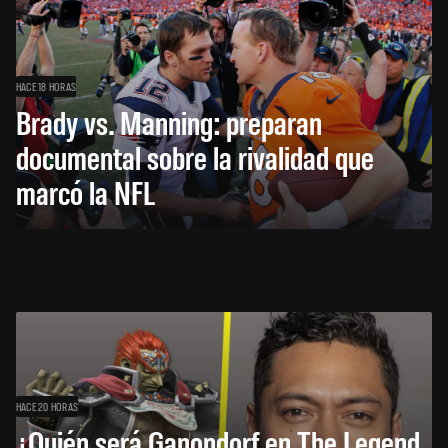
HACE 18 HORAS
Brady vs. Manning: preparan
documental sobre la rivalidad que
marcó la NFL
HACE 20 HORAS
¿Quién será Ganondorf en The Legend