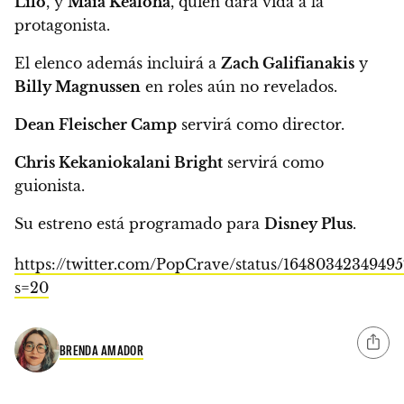
Lilo
, y
Maia Kealoha
, quien dará vida a la
protagonista.
El elenco además incluirá a
Zach Galifianakis
y
Billy Magnussen
en roles aún no revelados.
Dean Fleischer Camp
servirá como director.
Chris Kekaniokalani Bright
servirá como
guionista.
Su estreno está programado para
Disney Plus
.
https://twitter.com/PopCrave/status/16480342349495
s=20
BRENDA AMADOR