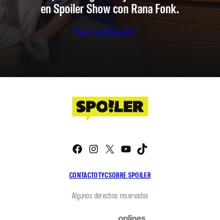
en Spoiler Show con Rana Fonk.
Ver en Youtube
Facebook
Instagram
X
YouTube
TikTok
CONTACTO
TYC
SOBRE SPOILER
Algunos derechos reservados