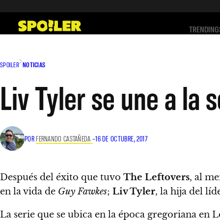
Saltar
al
TRENDING
contenido
SPOILER
NOTICIAS
Liv Tyler se une a la
POR
FERNANDO CASTAÑEDA
–
16 DE OCTUBRE, 2017
Después del éxito que tuvo
The Leftovers
, al me
en la vida de
Guy Fawkes
;
Liv Tyler
, la hija del lí
La serie que se ubica en la época gregoriana en L