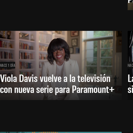
HACE 1 DÍA
HAC
Viola Davis vuelve a la televisión
L
con nueva serie para Paramount+
s