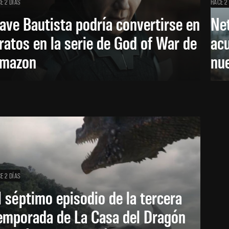
E 2 DÍAS
HACE 2
ave Bautista podría convertirse en
Net
ratos en la serie de God of War de
acu
mazon
nu
E 2 DÍAS
l séptimo episodio de la tercera
emporada de La Casa del Dragón