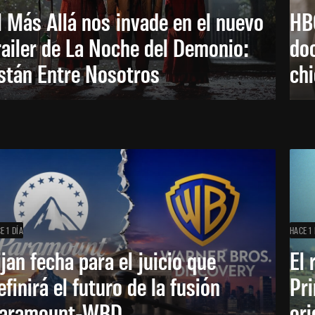
l Más Allá nos invade en el nuevo
HB
railer de La Noche del Demonio:
do
stán Entre Nosotros
ch
E 1 DÍA
HACE 1 
ijan fecha para el juicio que
El 
efinirá el futuro de la fusión
Pri
aramount-WBD
ori