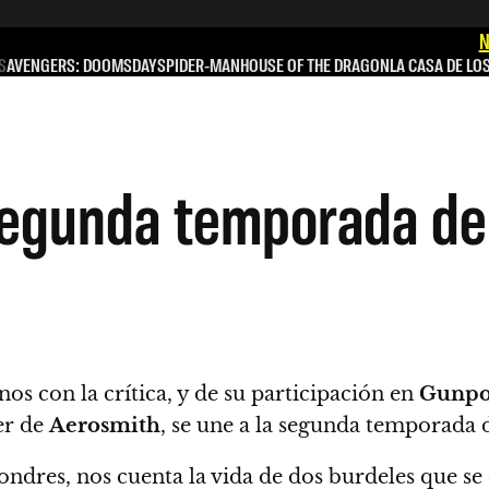
N
S
AVENGERS: DOOMSDAY
SPIDER-MAN
HOUSE OF THE DRAGON
LA CASA DE LO
 segunda temporada de 
nos con la crítica, y de su participación en
Gunpo
der de
Aerosmith
, se une a la segunda temporada
ondres, nos cuenta la vida de dos burdeles que se