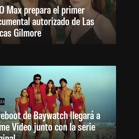
O Max prepara el primer
cumental autorizado de Las
icas Gilmore
DÍA
reboot de Baywatch llegará a
me Video junto con la serie
ginal