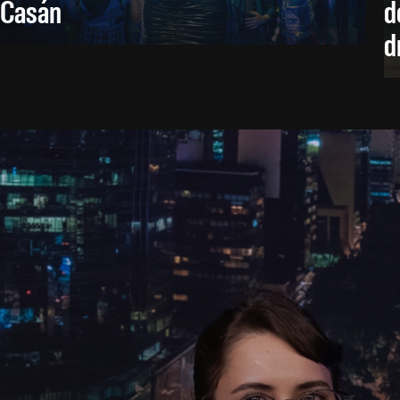
Casán
d
d