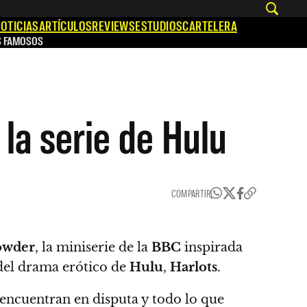
OTICIAS
ARTÍCULOS
REVIEWS
ESTUDIOS
CARTELERA
S FAMOSOS
la serie de Hulu
COMPARTIR
wder
, la miniserie de la
BBC
inspirada
 del drama erótico de
Hulu
,
Harlots
.
 encuentran en disputa y todo lo que