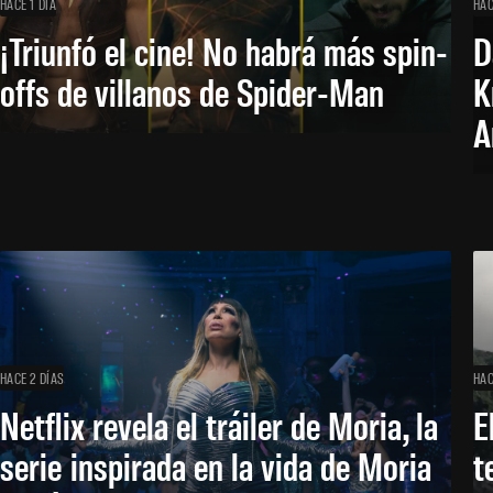
HACE 1 DÍA
HAC
¡Triunfó el cine! No habrá más spin-
D
offs de villanos de Spider-Man
K
A
HACE 2 DÍAS
HAC
Netflix revela el tráiler de Moria, la
E
serie inspirada en la vida de Moria
t