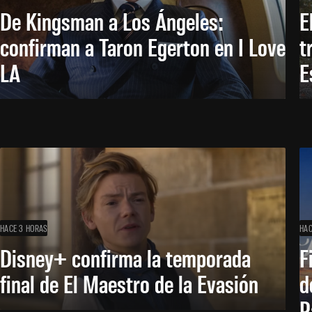
De Kingsman a Los Ángeles:
E
confirman a Taron Egerton en I Love
t
LA
E
HACE 3 HORAS
HAC
Disney+ confirma la temporada
F
final de El Maestro de la Evasión
d
P