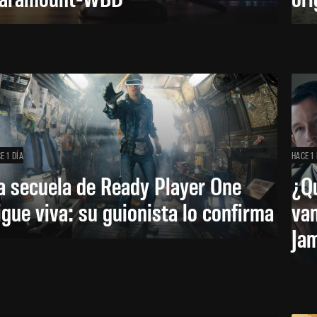
E 1 DÍA
HACE 1 
a secuela de Ready Player One
¿Qu
igue viva: su guionista lo confirma
van
Ja