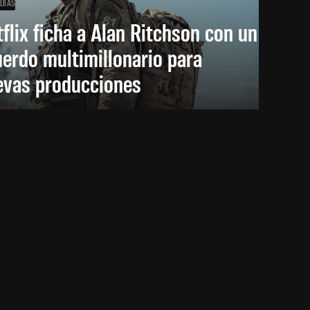
 DÍAS
flix ficha a Alan Ritchson con un
erdo multimillonario para
evas producciones