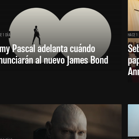
E 1 DÍA
HACE 1 
my Pascal adelanta cuándo
Seb
nunciarán al nuevo James Bond
pap
Ann