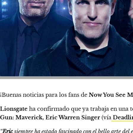
¡Buenas noticias para los fans de
Now You See 
Lionsgate
ha confirmado que ya trabaja en una te
Gun: Maverick, Eric Warren Singer
(vía
Deadli
“
Eric
siempre ha estado fascinado con el bello arte del 