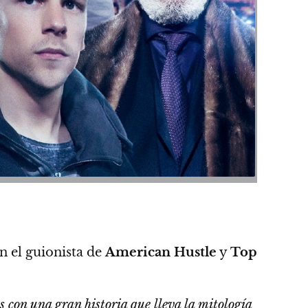
on el guionista de
American Hustle
y
Top
s con una gran historia que lleva la mitología