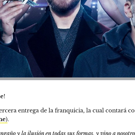
Me
!
rcera entrega de la franquicia
, la cual contará c
ne
)
.
engaño y la ilusión en todas sus formas, y
vino a nosotro