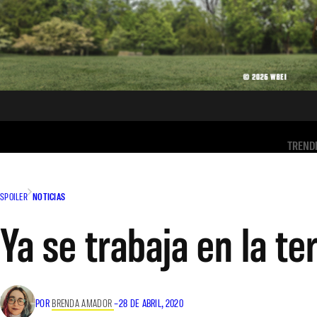
TREND
SPOILER
NOTICIAS
Ya se trabaja en la 
POR
BRENDA AMADOR
–
28 DE ABRIL, 2020